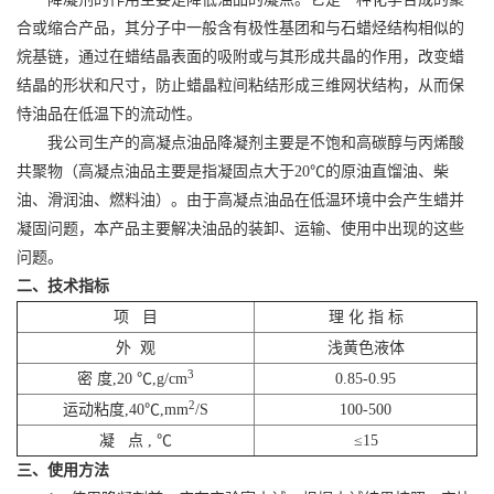
合或缩合产品，其分子中一般含有极性基团和与石蜡烃结构相似的
烷基链，通过在蜡结晶表面的吸附或与其形成共晶的作用，改变蜡
结晶的形状和尺寸，防止蜡晶粒间粘结形成三维网状结构，从而保
恃油品在低温下的流动性。
我公司生产的高凝点油品降凝剂主要是不饱和高碳醇与丙烯酸
共聚物（高凝点油品主要是指凝固点大于
20
℃的原油直馏油、柴
油、滑润油、燃料油）。由于高凝点油品在低温环境中会产生蜡并
凝固问题，本产品主要解决油品的装卸、运输、使用中出现的这些
问题。
二、技术指标
项
目
理
化
指
标
外
观
浅黄色液体
3
密
度
,20
℃
,g/cm
0.85-0.95
2
运动粘度
,40
℃
,
mm
/S
100-500
凝
点
,
℃
≤
15
三、使用方法