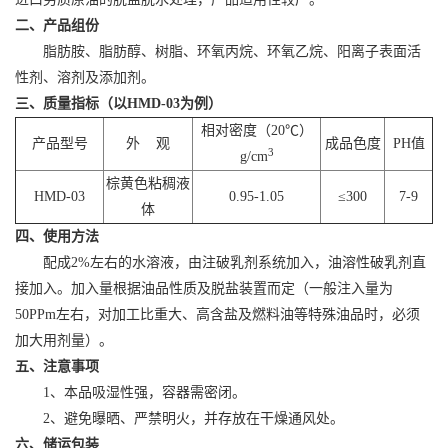
二、产品组份
脂肪胺、脂肪醇、树脂、环氧丙烷、环氧乙烷、阳离子表面活
性剂、溶剂及添加剂。
三、质量指标（以
HMD-03
为例）
相对密度（
20℃
）
产品型号
外
观
成品色度
PH
值
3
g/cm
棕黄色粘稠液
HMD-03
0.95-1.05
≤300
7-9
体
四、使用方法
配成
2%
左右的水溶液，由注破乳剂系统加入，油溶性破乳剂直
接加入。加入量根据油品性质及脱盐装置而定（一般注入量为
50PPm
左右，对加工比重大、高含盐及燃料油等特殊油品时，必须
加大用剂量）。
五、注意事项
1、本品吸湿性强，容器需密闭。
2、避免曝晒、严禁明火，并存放在干燥通风处。
六、储运包装