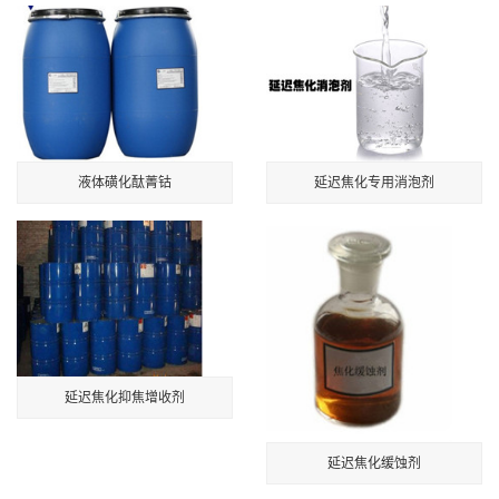
液体磺化酞菁钴
延迟焦化专用消泡剂
延迟焦化抑焦增收剂
延迟焦化缓蚀剂