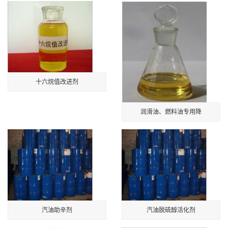
十六烷值改进剂
润滑油、燃料油专用降
汽油助辛剂
汽油脱硫醇活化剂